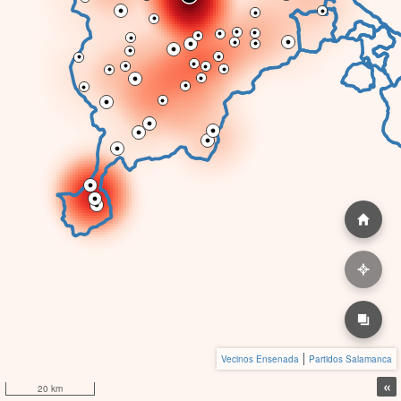
Vecinos Ensenada
Partidos Salamanca
«
20 km