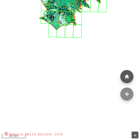
«
20 km