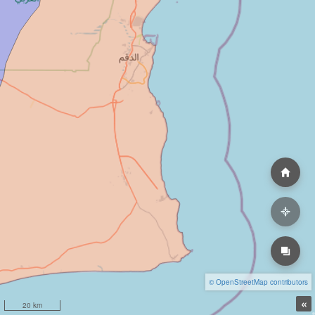
© OpenStreetMap contributors
«
20 km