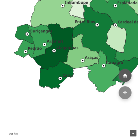
«
20 km