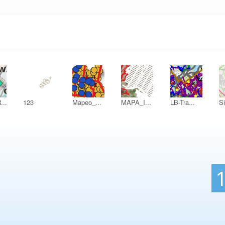
..
123
Mapeo_...
MAPA_I...
LB-Tra...
Si