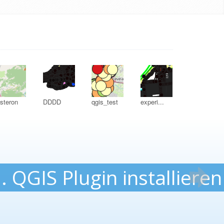
steron
DDDD
qgis_test
experi...