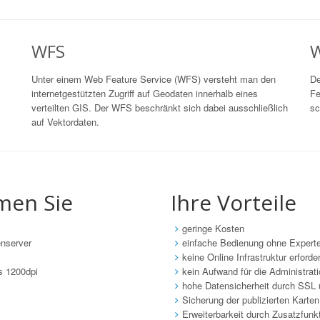
WFS
W
Unter einem Web Feature Service (WFS) versteht man den
De
internetgestützten Zugriff auf Geodaten innerhalb eines
Fe
verteilten GIS. Der WFS beschränkt sich dabei ausschließlich
sc
auf Vektordaten.
men Sie
Ihre Vorteile
geringe Kosten
nserver
einfache Bedienung ohne Expert
keine Online Infrastruktur erforder
is 1200dpi
kein Aufwand für die Administrati
hohe Datensicherheit durch SSL
Sicherung der publizierten Kart
Erweiterbarkeit durch Zusatzfunk