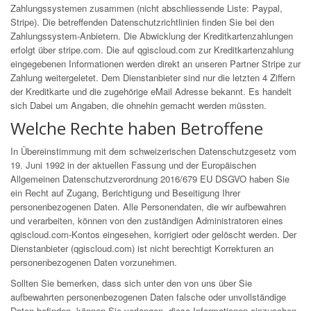
Zahlungssystemen zusammen (nicht abschliessende Liste: Paypal,
Stripe). Die betreffenden Datenschutzrichtlinien finden Sie bei den
Zahlungssystem-Anbietern. Die Abwicklung der Kreditkartenzahlungen
erfolgt über
stripe.com
. Die auf qgiscloud.com zur Kreditkartenzahlung
eingegebenen Informationen werden direkt an unseren Partner Stripe zur
Zahlung weitergeletet. Dem Dienstanbieter sind nur die letzten 4 Ziffern
der Kreditkarte und die zugehörige eMail Adresse bekannt. Es handelt
sich Dabei um Angaben, die ohnehin gemacht werden müssten.
Welche Rechte haben Betroffene
In Übereinstimmung mit dem schweizerischen Datenschutzgesetz vom
19. Juni 1992 in der aktuellen Fassung und der Europäischen
Allgemeinen Datenschutzverordnung 2016/679 EU DSGVO haben Sie
ein Recht auf Zugang, Berichtigung und Beseitigung Ihrer
personenbezogenen Daten. Alle Personendaten, die wir aufbewahren
und verarbeiten, können von den zuständigen Administratoren eines
qgiscloud.com-Kontos eingesehen, korrigiert oder gelöscht werden. Der
Dienstanbieter (qgiscloud.com) ist nicht berechtigt Korrekturen an
personenbezogenen Daten vorzunehmen.
Sollten Sie bemerken, dass sich unter den von uns über Sie
aufbewahrten personenbezogenen Daten falsche oder unvollständige
Daten befinden, können Sie verlangen, diese Informationen einzusehen,