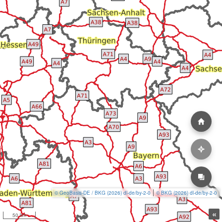
© GeoBasis-DE / BKG (2026) dl-de/by-2-0
© BKG (2026) dl-de/by-2-0
«
50 km